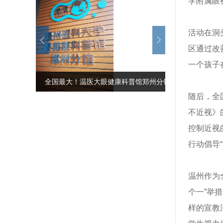
学附属眼
活动在洞
区通过改
一个孩
​全国最大！温医大眼健康科普馆郑州分馆
全国最大！温
随后，全
揭牌
揭牌
不近视》
控制近视
行动倡导
温州作为
个一”举
样的宣教