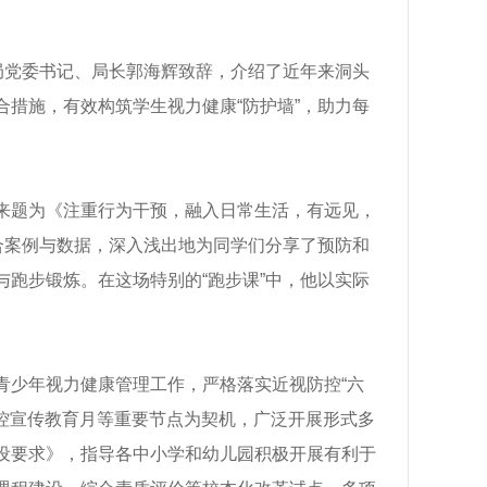
局党委书记、局长郭海辉致辞，介绍了近年来洞头
措施，有效构筑学生视力健康“防护墙”，助力每
浙江率全国之先发布《儿童青少年近视防
温州医科大学附属眼视光医
来题为《注重行为干预，融入日常生活，有远见，
控指南》！
科医院）： 打造近视防控“浙
合案例与数据，深入浅出地为同学们分享了预防和
眼视光学“中国模式” 防控“小
跑步锻炼。在这场特别的“跑步课”中，他以实际
童青少年视力
青少年视力健康管理工作，严格落实近视防控“六
防控宣传教育月等重要节点为契机，广泛开展形式多
设要求》，指导各中小学和幼儿园积极开展有利于