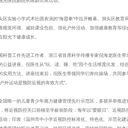
视光医院副院长陈蔚出席活动。
头区实验小学武术社团表演的“海霞拳”中拉开帷幕。洞头区教育
善视觉环境、减轻课业负担、强化户外活动、加强健康教育等综合
子在阳光下健康成长。
医大眼健康科普馆郑州分馆
浙江率全国之先发布《儿童青少年近视防
国科普工作先进工作者、浙江省首席科学传播专家倪海龙医生带
控指南》！
的公益讲座。倪医生从“玩、读、睡、吃”四个生活维度出发，结
的实用方法。讲座结束后，倪医生带领同学们奔向操场，共同参与
“户外运动是预防近视的有效方式”。
全国唯一的儿童青少年视力健康管理先行示范区，多措并举推进
措，将近视防控关口前移至学龄前阶段；每年以“爱眼日”、近视
活动；印发《温州市中小学近视防控标准化、特色化、示范化建