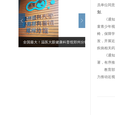
员单位同意
划
。
《通知
童青少年视
椅，保障学
发，开展近
​全国最大！温医大眼健康科普馆郑州分馆
全国最大！温
疾病相关药
揭牌
揭牌
《通知
署，有序推
教育部
力推动近视