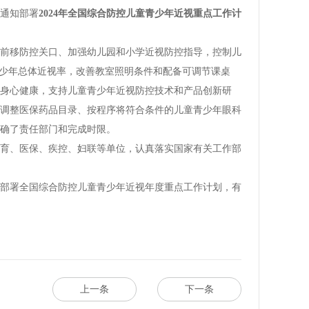
通知部署
2024年全国综合防控儿童青少年近视重点工作计
在前移防控关口、加强幼儿园和小学近视防控指导，控制儿
青少年总体近视率，改善教室照明条件和配备可调节课桌
身心健康，支持儿童青少年近视防控技术和产品创新研
调整医保药品目录、按程序将符合条件的儿童青少年眼科
浙江率全国之先发布《儿童青少年近视防
温州医科大学附属眼视光医
明确了责任部门和完成时限。
控指南》！
科医院）： 打造近视防控“浙
育、医保、疾控、妇联等单位，认真落实国家有关工作部
眼视光学“中国模式” 防控“小
年部署全国综合防控儿童青少年近视年度重点工作计划，有
童青少年视力
上一条
下一条