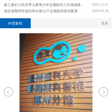
第三届长江经济带儿童青少年近视防控工作现场推进活动在武汉举行
2025-12-07
湖北省鄂州市成功举办第11个近视防控宣传教育月活动——保护儿童远视储备量，预防和减少近视发生
2025-09-30
科普集锦
更多
5月30日
同行”儿
生健康中