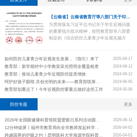
【云南省】云南省教育厅等八部门关于印发云南省综合防控儿童青少年近视实施方案的通知
为贯彻落实习近平总书记关于学生近视问题
的重要指示批示精神，按照教育部等八部委
制定的《综合防控儿童青少年近视实施方
案》要求，省教育厅等八部门联合制定了
《云南省综合防控儿童青少年近视实施方
案》，经省人民政府同意，现印发给你们，
如何防控儿童青少年近视发生发展，《指引》来了
2025-09-17
请结合实际认真贯彻执行。
教育部：新学期对中小学教室采光照明全覆盖检查
2024-09-12
教育部：推动儿童青少年近视防控提质增效
2024-09-12
呵护好孩子眼睛 共创光明的未来——教育部统筹推进儿童青少年近视防控工作综述
2024-06-05
教育部划重点了！今年近视防控要重点做好这些工作
2024-05-06
防控专题
更多
2026年全国眼健康科普馆联盟爱眼日系列活动圆满完成
2026-06-11
12分钟熄屏丨福州市教育局向全市教师发起科学使用电子屏幕倡议
2026-04-02
跨越国界的护眼之约！昆明医科大学海源学院科普宣讲进边境校园
2026-04-01