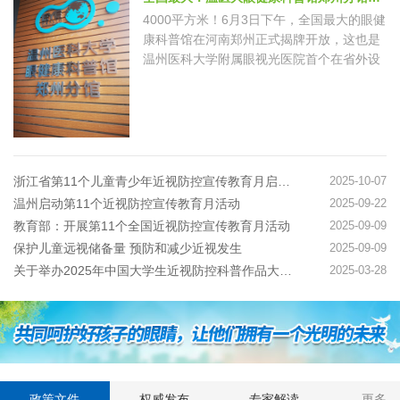
4000平方米！6月3日下午，全国最大的眼健
康科普馆在河南郑州正式揭牌开放，这也是
温州医科大学附属眼视光医院首个在省外设
立的眼健康科普馆分馆。据悉，该馆由专业
机构搭台、专家技术指导、社会力量建设，
探索一种多方联合共建公益场馆的创新模
式。 去年8月，教育…
浙江省第11个儿童青少年近视防控宣传教育月启动仪式举行
2025-10-07
温州启动第11个近视防控宣传教育月活动
2025-09-22
教育部：开展第11个全国近视防控宣传教育月活动
2025-09-09
保护儿童远视储备量 预防和减少近视发生
2025-09-09
关于举办2025年中国大学生近视防控科普作品大赛的通知
2025-03-28
政策文件
权威发布
专家解读
更多