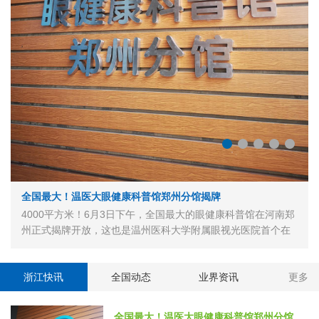
​全国最大！温医大眼健康科普馆郑州分馆揭牌
4000平方米！6月3日下午，全国最大的眼健康科普馆在河南郑
州正式揭牌开放，这也是温州医科大学附属眼视光医院首个在
省外设立的眼健康科普馆分馆。据悉，该馆由专业机构搭台、
专家技术指导、社会力量建设，探索一种多方联合共建公益场
馆的创新模式。 去年8月，教育…
浙江快讯
全国动态
业界资讯
更多
全国最大！温医大眼健康科普馆郑州分馆揭牌