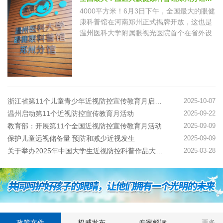
4000平方米！6月3日下午，全国最大的眼健
康科普馆在河南郑州正式揭牌开放，这也是
温州医科大学附属眼视光医院首个在省外设
立的眼健康科普馆分馆。据悉，该馆由专业
机构搭台、专家技术指导、社会力量建设，
探索一种多方联合共建公益场馆的创新模
式。 去年8月，教育…
浙江省第11个儿童青少年近视防控宣传教育月启动仪式举行
2025-10-07
温州启动第11个近视防控宣传教育月活动
2025-09-22
教育部：开展第11个全国近视防控宣传教育月活动
2025-09-09
保护儿童远视储备量 预防和减少近视发生
2025-09-09
关于举办2025年中国大学生近视防控科普作品大赛的通知
2025-03-28
政策文件
权威发布
专家解读
更多