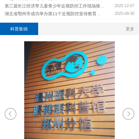
第三届长江经济带儿童青少年近视防控工作现场推进活动在武汉举行
2025-12-07
湖北省鄂州市成功举办第11个近视防控宣传教育月活动——保护儿童远视储备量，预防和减少近视发生
2025-09-30
科普集锦
更多
5月30日
同行”儿
生健康中