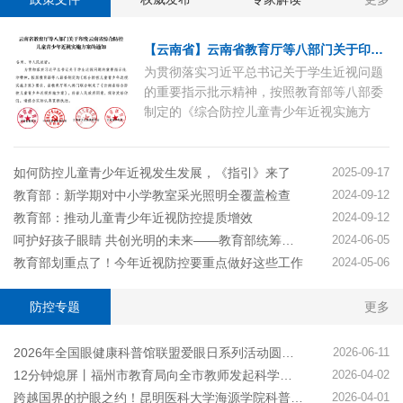
【云南省】云南省教育厅等八部门关于印发云南省综合防控儿童青少年近视实施方案的通知
为贯彻落实习近平总书记关于学生近视问题
的重要指示批示精神，按照教育部等八部委
制定的《综合防控儿童青少年近视实施方
案》要求，省教育厅等八部门联合制定了
《云南省综合防控儿童青少年近视实施方
案》，经省人民政府同意，现印发给你们，
如何防控儿童青少年近视发生发展，《指引》来了
2025-09-17
请结合实际认真贯彻执行。
教育部：新学期对中小学教室采光照明全覆盖检查
2024-09-12
教育部：推动儿童青少年近视防控提质增效
2024-09-12
呵护好孩子眼睛 共创光明的未来——教育部统筹推进儿童青少年近视防控工作综述
2024-06-05
教育部划重点了！今年近视防控要重点做好这些工作
2024-05-06
防控专题
更多
2026年全国眼健康科普馆联盟爱眼日系列活动圆满完成
2026-06-11
12分钟熄屏丨福州市教育局向全市教师发起科学使用电子屏幕倡议
2026-04-02
跨越国界的护眼之约！昆明医科大学海源学院科普宣讲进边境校园
2026-04-01