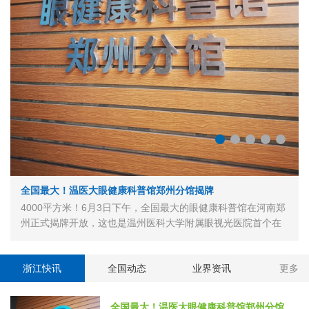
​全国最大！温医大眼健康科普馆郑州分馆揭牌
4000平方米！6月3日下午，全国最大的眼健康科普馆在河南郑
州正式揭牌开放，这也是温州医科大学附属眼视光医院首个在
省外设立的眼健康科普馆分馆。据悉，该馆由专业机构搭台、
专家技术指导、社会力量建设，探索一种多方联合共建公益场
馆的创新模式。 去年8月，教育…
浙江快讯
全国动态
业界资讯
更多
全国最大！温医大眼健康科普馆郑州分馆揭牌