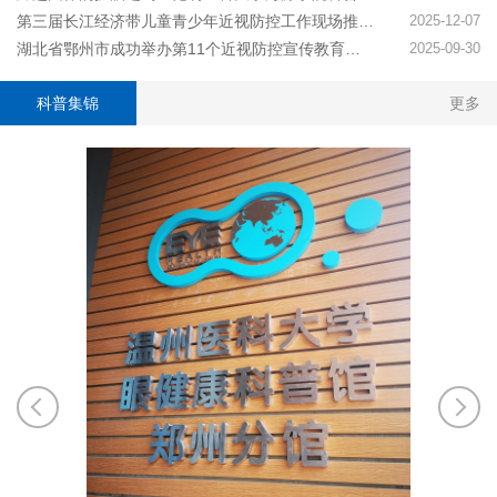
第三届长江经济带儿童青少年近视防控工作现场推进活动在武汉举行
2025-12-07
湖北省鄂州市成功举办第11个近视防控宣传教育月活动——保护儿童远视储备量，预防和减少近视发生
2025-09-30
科普集锦
更多
5月30日
同行”儿
生健康中