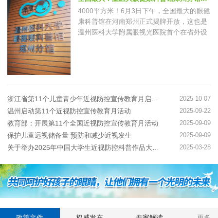
4000平方米！6月3日下午，全国最大的眼健
康科普馆在河南郑州正式揭牌开放，这也是
温州医科大学附属眼视光医院首个在省外设
立的眼健康科普馆分馆。据悉，该馆由专业
机构搭台、专家技术指导、社会力量建设，
探索一种多方联合共建公益场馆的创新模
式。 去年8月，教育…
浙江省第11个儿童青少年近视防控宣传教育月启动仪式举行
2025-10-07
温州启动第11个近视防控宣传教育月活动
2025-09-22
教育部：开展第11个全国近视防控宣传教育月活动
2025-09-09
保护儿童远视储备量 预防和减少近视发生
2025-09-09
关于举办2025年中国大学生近视防控科普作品大赛的通知
2025-03-28
政策文件
权威发布
专家解读
更多