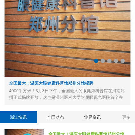
​全国最大！温医大眼健康科普馆郑州分馆揭牌
4000平方米！6月3日下午，全国最大的眼健康科普馆在河南郑
州正式揭牌开放，这也是温州医科大学附属眼视光医院首个在
省外设立的眼健康科普馆分馆。据悉，该馆由专业机构搭台、
专家技术指导、社会力量建设，探索一种多方联合共建公益场
馆的创新模式。 去年8月，教育…
浙江快讯
全国动态
业界资讯
更多
全国最大！温医大眼健康科普馆郑州分馆揭牌