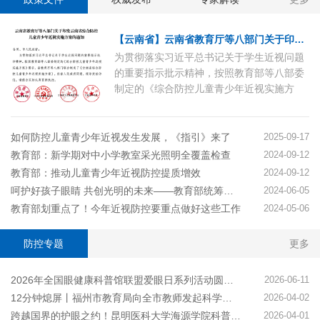
【云南省】云南省教育厅等八部门关于印发云南省综合防控儿童青少年近视实施方案的通知
为贯彻落实习近平总书记关于学生近视问题
的重要指示批示精神，按照教育部等八部委
制定的《综合防控儿童青少年近视实施方
案》要求，省教育厅等八部门联合制定了
《云南省综合防控儿童青少年近视实施方
案》，经省人民政府同意，现印发给你们，
如何防控儿童青少年近视发生发展，《指引》来了
2025-09-17
请结合实际认真贯彻执行。
教育部：新学期对中小学教室采光照明全覆盖检查
2024-09-12
教育部：推动儿童青少年近视防控提质增效
2024-09-12
呵护好孩子眼睛 共创光明的未来——教育部统筹推进儿童青少年近视防控工作综述
2024-06-05
教育部划重点了！今年近视防控要重点做好这些工作
2024-05-06
防控专题
更多
2026年全国眼健康科普馆联盟爱眼日系列活动圆满完成
2026-06-11
12分钟熄屏丨福州市教育局向全市教师发起科学使用电子屏幕倡议
2026-04-02
跨越国界的护眼之约！昆明医科大学海源学院科普宣讲进边境校园
2026-04-01